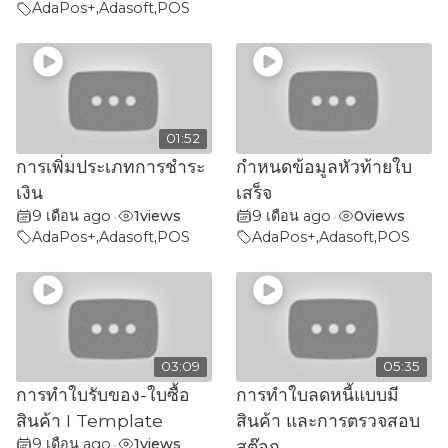
AdaPos+
,
Adasoft
,
POS
01:52
การเพิ่มประเภทการชำระ
กำหนดข้อมูลหัวท้ายใบ
เงิน
เสร็จ
9 เดือน ago
1
views
9 เดือน ago
0
views
•
•
AdaPos+
,
Adasoft
,
POS
AdaPos+
,
Adasoft
,
POS
03:09
05:35
การทำใบรับของ-ใบซื้อ
การทำใบลดหนี้แบบมี
สินค้า I Template
สินค้า และการตรวจสอบ
9 เดือน ago
1
views
•
สต๊อก